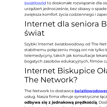
światłowód
to doskonałe rozwiązanie dla os
urządzeń jednocześnie, bez obawy o spadek 
zwiększa komfort życia codziennego i zap
Internet dla seniora
świat
Szybki Internet światłowodowy od The Networ
stabilnemu połączeniu mogą oni nie tylko 
telemedycyny, takich jak konsultacje leka
bogatych zasobów edukacyjnych, filmów czy
Internet Biskupice O
The Network?
The Network to dostawca
światłowodoweg
usług. Nasza firma oferuje symetryczne łą
odbywa się z jednakową prędkością
. Do