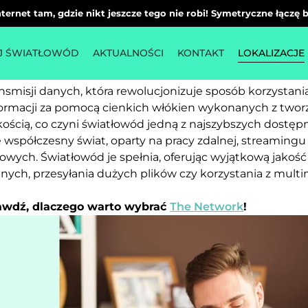
ternet tam, gdzie nikt jeszcze tego nie robi! Symetryczne łączę
ce Wielkie
J ŚWIATŁOWÓD
AKTUALNOŚCI
KONTAKT
LOKALIZACJE
misji danych, która rewolucjonizuje sposób korzystania
nformacji za pomocą cienkich włókien wykonanych z twor
kością, co czyni światłowód jedną z najszybszych dostęp
e współczesny świat, oparty na pracy zdalnej, streaming
wych. Światłowód je spełnia, oferując wyjątkową jakość 
ych, przesyłania dużych plików czy korzystania z multi
rawdź, dlaczego warto wybrać
The Network
!