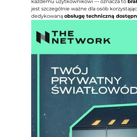
każdemu użytkownikowi — oznacza to
bra
jest szczególnie ważne dla osób korzystają
dedykowaną
obsługę techniczną dostępn