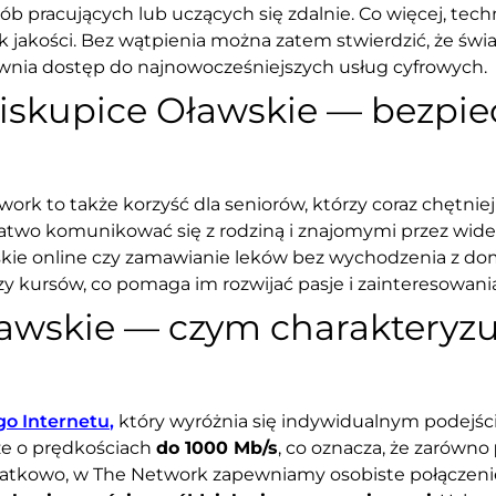
ób pracujących lub uczących się zdalnie. Co więcej, tec
jakości. Bez wątpienia można zatem stwierdzić, że świat
ewnia dostęp do najnowocześniejszych usług cyfrowych.
 Biskupice Oławskie — bezpi
k to także korzyść dla seniorów, którzy coraz chętniej 
łatwo komunikować się z rodziną i znajomymi przez wide
rskie online czy zamawianie leków bez wychodzenia z do
 kursów, co pomaga im rozwijać pasje i zainteresowani
ławskie — czym charakteryzu
o Internetu
,
który wyróżnia się indywidualnym podejści
cze o prędkościach
do 1000 Mb/s
, co oznacza, że zarówno
datkowo, w The Network zapewniamy osobiste połączeni