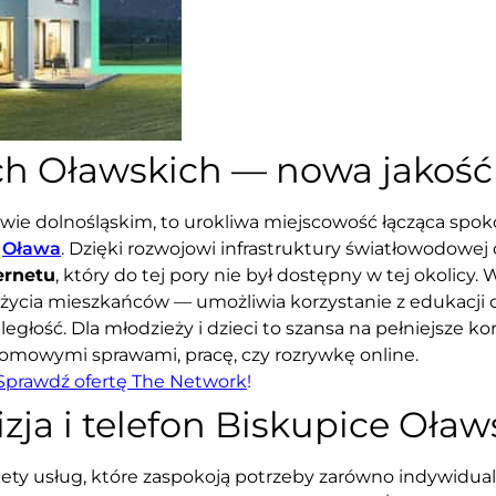
ch Oławskich — nowa jakość 
wie dolnośląskim, to urokliwa miejscowość łącząca spo
y
Oława
. Dzięki rozwojowi infrastruktury światłowodowe
ernetu
, który do tej pory nie był dostępny w tej okolic
cia mieszkańców — umożliwia korzystanie z edukacji on
ść. Dla młodzieży i dzieci to szansa na pełniejsze kor
domowymi sprawami, pracę, czy rozrywkę online.
Sprawdź ofertę The Network
!
izja i telefon Biskupice Oław
y usług, które zaspokoją potrzeby zarówno indywidualn