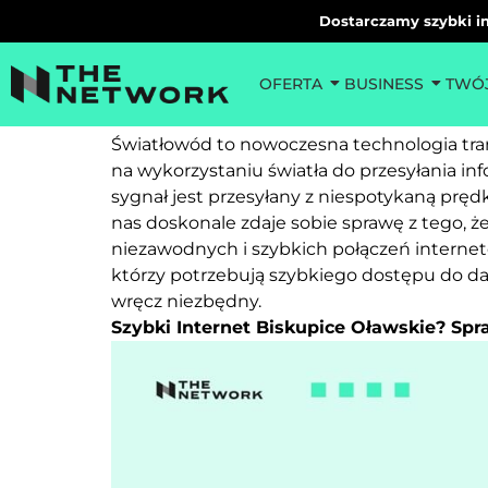
Dostarczamy szybki in
Internet Nadoli
OFERTA
BUSINESS
TWÓ
Światłowód to nowoczesna technologia trans
na wykorzystaniu światła do przesyłania i
sygnał jest przesyłany z niespotykaną pręd
nas doskonale zdaje sobie sprawę z tego, ż
niezawodnych i szybkich połączeń interneto
którzy potrzebują szybkiego dostępu do dan
wręcz niezbędny.
Szybki Internet Biskupice Oławskie? Sp