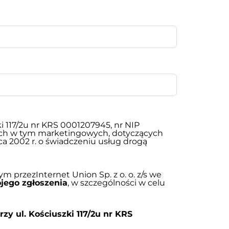
i 117/2u nr KRS 0001207945, nr NIP
ch w tym marketingowych, dotyczących
ca 2002 r. o świadczeniu usług drogą
rzezInternet Union Sp. z o. o. z/s we
ojego zgłoszenia
, w szczególności w celu
zy ul. Kościuszki 117/2u nr KRS