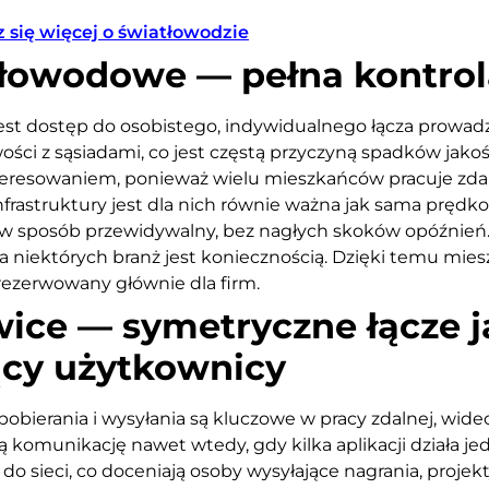
 się więcej o światłowodzie
tłowodowe — pełna kontrol
st dostęp do osobistego, indywidualnego łącza prowad
ści z sąsiadami, co jest częstą przyczyną spadków jakoś
nteresowaniem, ponieważ wielu mieszkańców pracuje zdal
nfrastruktury jest dla nich równie ważna jak sama prędko
a w sposób przewidywalny, bez nagłych skoków opóźnie
a niektórych branż jest koniecznością. Dzięki temu mies
rezerwowany głównie dla firm.
awice — symetryczne łącze 
cy użytkownicy
obierania i wysyłania są kluczowe w pracy zdalnej, wideo
komunikację nawet wtedy, gdy kilka aplikacji działa je
 do sieci, co doceniają osoby wysyłające nagrania, proje