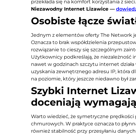
przekłada się na komfort korzystania z sieci.
Niezawodny Internet Lizawice —
dowiedz
Osobiste łącze świa
Jednym z elementów oferty The Network je
Oznacza to brak współdzielenia przepustowo
rozwiązanie to cieszy się szczególnym zai
Użytkownicy podkreślają, że niezależność i
nawet w godzinach szczytu internet dział
uzyskania zewnętrznego adresu IP, która dl
na poziomie, który jeszcze niedawno był za
Szybki Internet Liz
doceniają wymagają
Warto wiedzieć, że symetryczne prędkości p
chmurowych. W praktyce oznacza to płynną 
również stabilność przy przesyłaniu danych