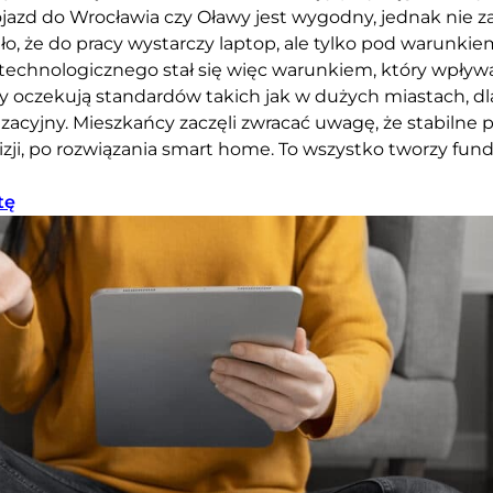
azd do Wrocławia czy Oławy jest wygodny, jednak nie 
o, że do pracy wystarczy laptop, ale tylko pod warunkiem
chnologicznego stał się więc warunkiem, który wpływa
y oczekują standardów takich jak w dużych miastach, d
zacyjny. Mieszkańcy zaczęli zwracać uwagę, że stabilne p
izji, po rozwiązania smart home. To wszystko tworzy fu
tę