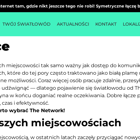
ternet tam, gdzie nikt jeszcze tego nie robi! Symetryczne łączę
TWÓJ ŚWIATŁOWÓD
AKTUALNOŚCI
KONTAKT
LOKALI
ce
ch miejscowości tak samo ważny jak dostęp do komunikacj
ach, które do tej pory często traktowano jako białą plamę
e możliwości. Coraz więcej osób pracuje zdalnie, przesy
to udźwignąć — dlatego pojawienie się światłowodu od T
yna w końcu doganiać realne oczekiwania. Dobre łącze p
 czas i efektywność.
arto wybrać The Network!
szych miejscowościach
ejscowością, w ostatnich latach zaczęły przyciągać no