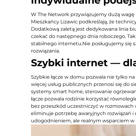
indywidualne podejś
W The Network przywiązujemy dużą wagę do 
Mieszkańcy Lizawic podkreślają, że technicy
Dodatkową zaletą jest dedykowana linia biu
czekać do następnego dnia roboczego. Ta
stabilnego internetu.Nie posługujemy się
rozwiązania.
Szybki internet — d
Szybkie łącze w domu pozwala nie tylko na
więcej usług publicznych przenosi się do s
systemy smart home, sterowanie ogrzewani
łącze pozwala rodzinie korzystać równolegle
bez przeszkód uczestniczyć w rozmowach wid
eliminuje potrzebę awaryjnych rozwiązań i 
udogodnieniem, ale realnym wsparciem w o