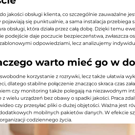
cie
jakości obsługi klienta, co szczególnie zauważalne je
 pojawiają się punktualnie, a sama instalacja przebiega s
ra obsługi, która działa przez całą dobę. Dzięki temu ew
kie podejście daje poczucie bezpieczeństwa, zwłaszcz
 szablonowymi odpowiedziami, lecz analizujemy indywid
laczego warto mieć go w 
 swobodne korzystanie z rozrywki, lecz także ułatwia 
ieci, dlatego stabilne połączenie znacząco skraca czas 
em czy monitoring także polegają na niezawodnym inte
 z wielu urządzeń bez obawy o spadki jakości. Praca zda
eo czy przesyłać pliki o dużej objętości. Ważna jest ró
dodatkowych mobilnych pakietów danych. W efekcie szybk
rganizacji codziennego życia.