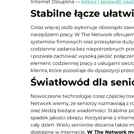
Internet Dziuplina —
kliknij i sprawdź nasz
Stabilne łącze ułatw
Coraz więcej osób wykonuje obowiązki zaw
narzędziem pracy. W The Network oferujemy
systemów firmowych oraz przesyłania dużyc
codzienne zadania bez niepotrzebnych prz
i pozwala zachować wysoką jakość połącze
element codziennej pracy z usługami siecio
klienta, które pozostaje do dyspozycji prze
Światłowód dla sen
Nowoczesne technologie coraz częściej tow
Network wiemy, że seniorzy rozmawiają z r
oraz śledzą bieżące wiadomości. Stabilne 
spadek jakości obrazu. Korzystanie z interne
cały dzień. Wielu seniorów docenia także m
dostępne w internecie.
W The Network moż