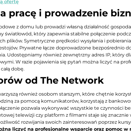
ą ofertę
ia pracę i prowadzenie biz
odowe z domu lub prowadzi własną działalność gospodar
 światłowód, który zapewnia stabilne połączenie podcza
h plików. Symetryczne prędkości wysyłania i pobierania
estojów. Prywatne łącze doprowadzone bezpośrednio do 
nia. Udostępniamy również zewnętrzny adres IP, który 
wymi. W razie pojawienia się pytań można liczyć na prof
z całą dobę.
iorów od The Network
arzyszą również osobom starszym, które chętnie korzys
odziną za pomocą komunikatorów, korzystają z bankowośc
połączenie pozwala wykonywać wszystkie te czynności bez
towej telewizji czy platform z filmami staje się znacznie
ożliwość rozwijania swoich zainteresowań poprzez kursy
na liczyć na profesjonalne wsparcie oraz pomoc w r