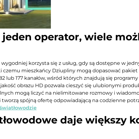
 jeden operator, wiele moż
 wygodniej korzysta się z usług, gdy są dostępne w jed
ięki czemu mieszkańcy Dziupliny mogą dopasować pakiet 
2 lub 177 kanałów, wśród których znajdują się programy 
jakość obrazu HD pozwala cieszyć się ulubionymi produ
ilnych mogą liczyć na nielimitowane rozmowy i wiadomoś
 tworzą spójną ofertę odpowiadającą na codzienne potrz
 światłowodzie
tłowodowe daje większy ko