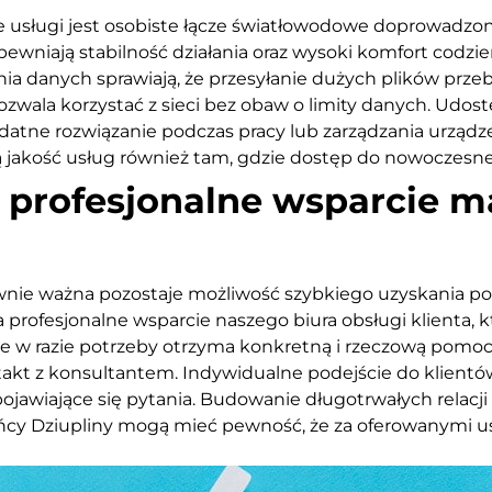
 usługi jest osobiste łącze światłowodowe doprowadzo
ewniają stabilność działania oraz wysoki komfort codzie
ia danych sprawiają, że przesyłanie dużych plików przeb
ozwala korzystać z sieci bez obaw o limity danych. Udos
datne rozwiązanie podczas pracy lub zarządzania urządz
ą jakość usług również tam, gdzie dostęp do nowoczesne
— profesjonalne wsparcie 
wnie ważna pozostaje możliwość szybkiego uzyskania po
profesjonalne wsparcie naszego biura obsługi klienta, k
że w razie potrzeby otrzyma konkretną i rzeczową pomoc
akt z konsultantem. Indywidualne podejście do klientó
ojawiające się pytania. Budowanie długotrwałych relacji 
ńcy Dziupliny mogą mieć pewność, że za oferowanymi us