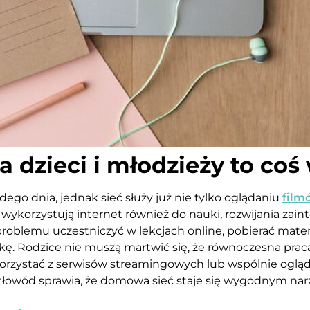
a dzieci i młodzieży to coś
ego dnia, jednak sieć służy już nie tylko oglądaniu
film
i wykorzystują internet również do nauki, rozwijania zai
 problemu uczestniczyć w lekcjach online, pobierać mater
ę. Rodzice nie muszą martwić się, że równoczesna prac
orzystać z serwisów streamingowych lub wspólnie ogląda
tłowód sprawia, że domowa sieć staje się wygodnym na