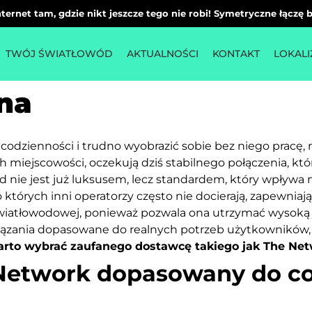
ternet tam, gdzie nikt jeszcze tego nie robi! Symetryczne łączę
TWÓJ ŚWIATŁOWÓD
AKTUALNOŚCI
KONTAKT
LOKALI
ina
odzienności i trudno wyobrazić sobie bez niego pracę, 
h miejscowości, oczekują dziś stabilnego połączenia, któ
d nie jest już luksusem, lecz standardem, który wpływa n
do których inni operatorzy często nie docierają, zapewn
wiatłowodowej, ponieważ pozwala ona utrzymać wysoką ja
iązania dopasowane do realnych potrzeb użytkowników,
warto wybrać zaufanego dostawcę takiego jak The Net
Network dopasowany do co