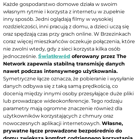
Każde gospodarstwo domowe działa w swoim
własnym rytmie i korzysta z internetu w zupełnie
inny sposób. Jedni oglądają filmy w wysokiej
rozdzielczości, inni pracują z domu, a dzieci uczą się
oraz spędzają czas przy grach online. W Brzezinkach
coraz więcej mieszkańców oczekuje połączenia, które
nie zwolni wtedy, gdy z sieci korzysta kilka osób
jednocześnie.
Światłowód
oferowany przez The
Network zapewnia stabilną transmisję danych
nawet podczas intensywnego użytkowania.
Symetryczne łącze oznacza, że pobieranie i wysyłanie
danych odbywa się z taką samą prędkością, co
docenią między innymi osoby przesyłające duże pliki
lub prowadzące wideokonferencje. Tego rodzaju
parametry mają ogromne znaczenie również dla
użytkowników korzystających z chmury oraz
nowoczesnych aplikacji internetowych.
Własne,
prywatne łącze prowadzone bezpośrednio do
domu zwiększa komfort codziennego korzystania