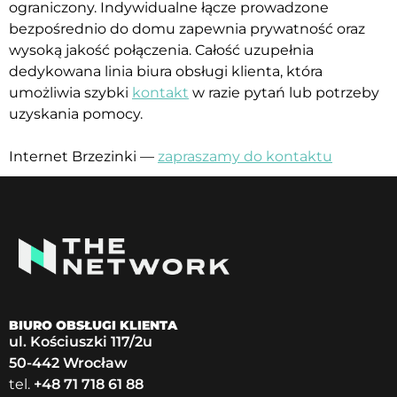
ograniczony. Indywidualne łącze prowadzone
bezpośrednio do domu zapewnia prywatność oraz
wysoką jakość połączenia. Całość uzupełnia
dedykowana linia biura obsługi klienta, która
umożliwia szybki
kontakt
w razie pytań lub potrzeby
uzyskania pomocy.
Internet Brzezinki —
zapraszamy do kontaktu
BIURO OBSŁUGI KLIENTA
ul. Kościuszki 117/2u
50-442 Wrocław
tel.
+48 71 718 61 88